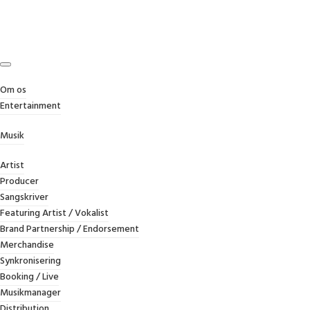
Om os
Entertainment
ARTIST
Musik
Home
/
Artist
Artist
Producer
Sangskriver
Featuring Artist / Vokalist
Brand Partnership / Endorsement
Merchandise
Synkronisering
Booking / Live
Musikmanager
Distribution