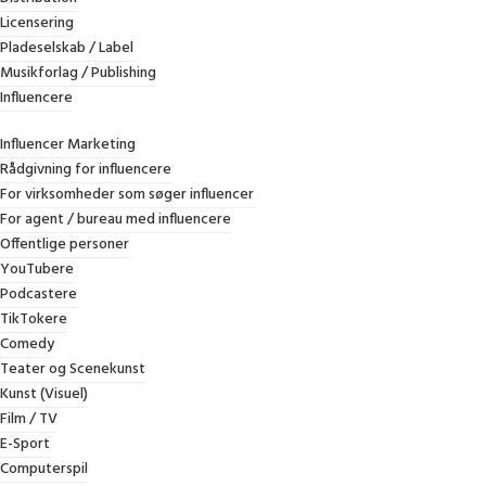
Om Jessels Law Firm
Licensering
Pladeselskab / Label
Musikforlag / Publishing
Influencere
Jessels Law Firm er et højt specialiseret dansk advokatfirma,
Influencer Marketing
med ekspertviden inden for:
Rådgivning for influencere
1) Entertainmentret, herunder musik, influencere og andre dele af
For virksomheder som søger influencer
underholdningsbranchen i Danmark.
For agent / bureau med influencere
Offentlige personer
2) Immaterialret, herunder ophavsret, varemærker, design,
YouTubere
personlighedsret og markedsføringsret
Podcastere
3) Kommercielle kontrakter, herunder forhandling, gennemgang
TikTokere
og udarbejdelse.
Comedy
Teater og Scenekunst
Advokatfirmaet er stiftet i 2023 af den succesfulde advokat og
Kunst (Visuel)
LL.M i Intellecual Property, Morten Jessel.
Film / TV
Mortens store juridiske erfaring og forretningsforståelse kommer
E-Sport
klienterne til gode uanset forretningsområde.
Computerspil