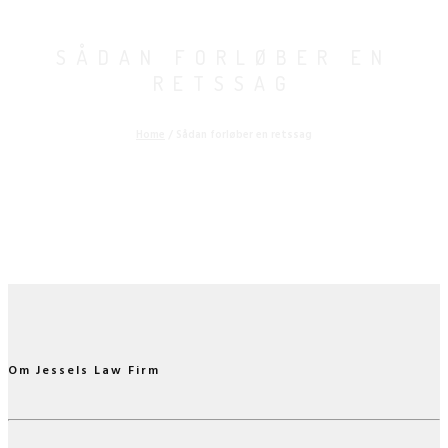
SÅDAN FORLØBER EN
RETSSAG
Home
/
Sådan forløber en retssag
Om Jessels Law Firm