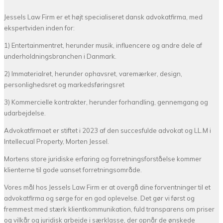
Jessels Law Firm er et højt specialiseret dansk advokatfirma, med
ekspertviden inden for:
1) Entertainmentret, herunder musik, influencere og andre dele af
underholdningsbranchen i Danmark.
2) Immaterialret, herunder ophavsret, varemærker, design,
personlighedsret og markedsføringsret
3) Kommercielle kontrakter, herunder forhandling, gennemgang og
udarbejdelse.
Advokatfirmaet er stiftet i 2023 af den succesfulde advokat og LL.M i
Intellecual Property, Morten Jessel.
Mortens store juridiske erfaring og forretningsforståelse kommer
klienterne til gode uanset forretningsområde.
Vores mål hos Jessels Law Firm er at overgå dine forventninger til et
advokatfirma og sørge for en god oplevelse. Det gør vi først og
fremmest med stærk klientkommunikation, fuld transparens om priser
og vilkår og juridisk arbejde i særklasse, der opnår de ønskede