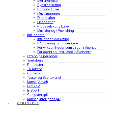
Merchandise
Synkronisering
Booking / Live
Musikmanager
Distribution
Licensering
Pladeselskab / Label
Musikforlag / Publishing
Influencere
Influencer Marketing
Rådgivning for influencere
For virksomheder som søger influencer
For agent / bureau med influencere
Offentlige personer
YouTubere
Podcastere
TikTokere
Comedy
Teater og Scenekunst
Kunst (Visuel)
Film / TV
E-Sport
Computerspil
Kunstig Intelligens (AI)
OPHAVSRET