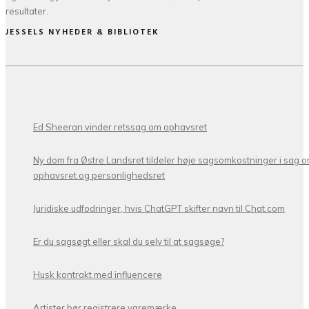
resultater.
JESSELS NYHEDER & BIBLIOTEK
Ed Sheeran vinder retssag om ophavsret
Ny dom fra Østre Landsret tildeler høje sagsomkostninger i sag 
ophavsret og personlighedsret
Juridiske udfodringer, hvis ChatGPT skifter navn til Chat.com
Er du sagsøgt eller skal du selv til at sagsøge?
Husk kontrakt med influencere
Artister bør registrere varemærke