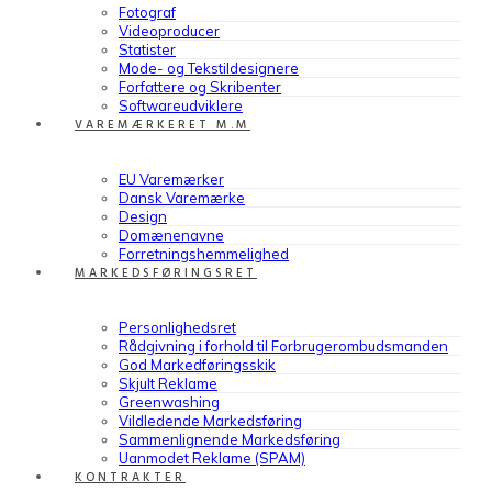
Fotograf
Videoproducer
Statister
Mode- og Tekstildesignere
Forfattere og Skribenter
Softwareudviklere
VAREMÆRKERET M.M
EU Varemærker
Dansk Varemærke
Design
Domænenavne
Forretningshemmelighed
MARKEDSFØRINGSRET
Personlighedsret
Rådgivning i forhold til Forbrugerombudsmanden
God Markedføringsskik
Skjult Reklame
Greenwashing
Vildledende Markedsføring
Sammenlignende Markedsføring
Uanmodet Reklame (SPAM)
KONTRAKTER