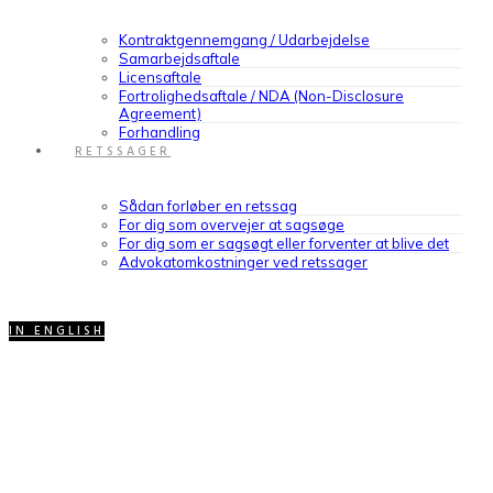
Kontraktgennemgang / Udarbejdelse
Samarbejdsaftale
Licensaftale
Fortrolighedsaftale / NDA (Non-Disclosure
Agreement)
Forhandling
RETSSAGER
Sådan forløber en retssag
For dig som overvejer at sagsøge
For dig som er sagsøgt eller forventer at blive det
Advokatomkostninger ved retssager
IN ENGLISH