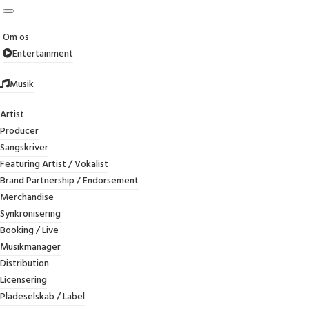
Om os
Entertainment
Musik
Artist
KON
Producer
Sangskriver
Featuring Artist / Vokalist
Brand Partnership / Endorsement
Merchandise
Synkronisering
Booking / Live
Musikmanager
Distribution
Licensering
Pladeselskab / Label