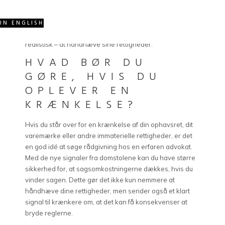
stå tilbage med økonomiske tab, når omkostninger til
advokater oversteg det beløb, domstolene tildelte. Nu
ser det ud til, at domstolene i højere grad tager hensyn til
IN ENGLISH
de faktiske udgifter, hvilket gør det mere attraktivt – og
realistisk – at håndhæve sine rettigheder.
HVAD BØR DU
GØRE, HVIS DU
OPLEVER EN
KRÆNKELSE?
Hvis du står over for en krænkelse af din ophavsret, dit
varemærke eller andre immaterielle rettigheder, er det
en god idé at søge rådgivning hos en erfaren advokat.
Med de nye signaler fra domstolene kan du have større
sikkerhed for, at sagsomkostningerne dækkes, hvis du
vinder sagen. Dette gør det ikke kun nemmere at
håndhæve dine rettigheder, men sender også et klart
signal til krænkere om, at det kan få konsekvenser at
bryde reglerne.