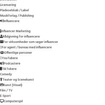
Licensering
Pladeselskab / Label
Musikforlag / Publishing
Influencere
Influencer Marketing
Rådgivning for influencere
For virksomheder som søger influencer
For agent / bureau med influencere
Offentlige personer
Nye tendenser i
YouTubere
immaterialretssager: Højere
Podcastere
sagsomkostninger styrker
TikTokere
retssikkerheden
Comedy
Teater og Scenekunst
De danske domstole ser ud til at have taget et vigtigt
Kunst (Visuel)
skridt i retning af bedre retssikkerhed for
rettighedshavere i immaterialretssager. Efter mange år
Film / TV
med relativt lave tilkendte sagsomkostninger har der
E-Sport
været en mærkbar udvikling, hvor vindende parter nu i
Computerspil