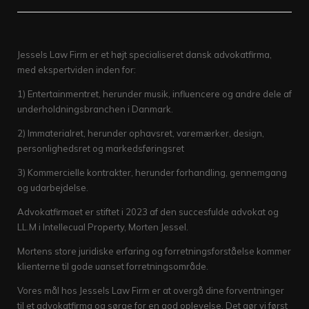
Jessels Law Firm er et højt specialiseret dansk advokatfirma,
med ekspertviden inden for:
1) Entertainmentret, herunder musik, influencere og andre dele af
underholdningsbranchen i Danmark.
2) Immaterialret, herunder ophavsret, varemærker, design,
personlighedsret og markedsføringsret
3) Kommercielle kontrakter, herunder forhandling, gennemgang
og udarbejdelse.
Advokatfirmaet er stiftet i 2023 af den succesfulde advokat og
LL.M i Intellecual Property, Morten Jessel.
Mortens store juridiske erfaring og forretningsforståelse kommer
klienterne til gode uanset forretningsområde.
Vores mål hos Jessels Law Firm er at overgå dine forventninger
til et advokatfirma og sørge for en god oplevelse. Det gør vi først