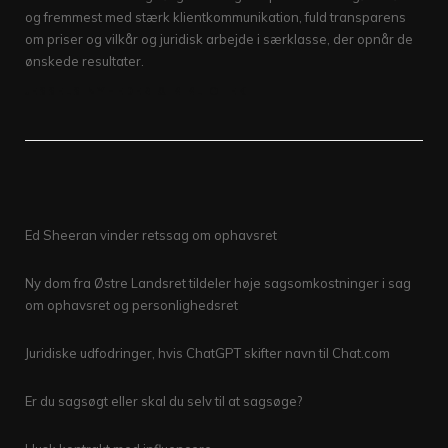
og fremmest med stærk klientkommunikation, fuld transparens
om priser og vilkår og juridisk arbejde i særklasse, der opnår de
ønskede resultater.
JESSELS NYHEDER & BIBLIOTEK
Ed Sheeran vinder retssag om ophavsret
Ny dom fra Østre Landsret tildeler høje sagsomkostninger i sag
om ophavsret og personlighedsret
Juridiske udfodringer, hvis ChatGPT skifter navn til Chat.com
Er du sagsøgt eller skal du selv til at sagsøge?