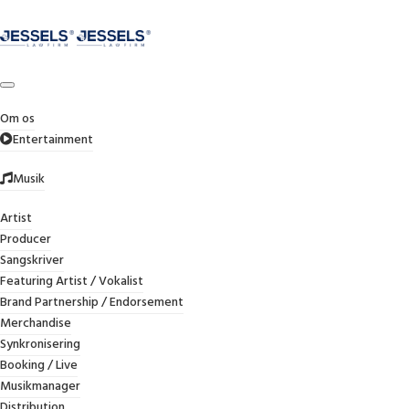
Om os
Entertainment
NY DOM FRA ØSTRE
LANDSRET TILDELER
Musik
HØJE
SAGSOMKOSTNINGER I
Artist
Producer
SAG OM OPHAVSRET OG
Sangskriver
PERSONLIGHEDSRET
Featuring Artist / Vokalist
Brand Partnership / Endorsement
Merchandise
NOVEMBER 25, 2024
JESSELS LAW FIRM
Synkronisering
OPHAVSRET
,
RETSSAG
,
SAGSOMKOSTNINGER
Booking / Live
Musikmanager
OPHAVSRET
Distribution