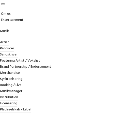
Om os
Entertainment
Musik
Artist
MA
Producer
Sangskriver
Featuring Artist / Vokalist
Brand Partnership / Endorsement
Merchandise
Synkronisering
Booking / Live
Musikmanager
Distribution
Licensering
Pladeselskab / Label