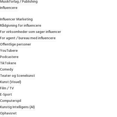
Musikforlag / Publishing
Influencere
Om Jessels Law Firm
Influencer Marketing
Rådgivning for influencere
For virksomheder som søger influencer
For agent / bureau med influencere
Jessels Law Firm er et højt specialiseret dansk advokatfirma,
Offentlige personer
med ekspertviden inden for:
YouTubere
Podcastere
1) Entertainmentret, herunder musik, influencere og andre
TikTokere
dele af underholdningsbranchen i Danmark.
Comedy
2) Immaterialret, herunder ophavsret, varemærker, design,
Teater og Scenekunst
personlighedsret og markedsføringsret
Kunst (Visuel)
Film / TV
3) Kommercielle kontrakter, herunder forhandling,
E-Sport
gennemgang og udarbejdelse.
Computerspil
Advokatfirmaet er stiftet i 2023 af den succesfulde advokat
Kunstig Intelligens (AI)
og LL.M i Intellecual Property, Morten Jessel.
Ophavsret